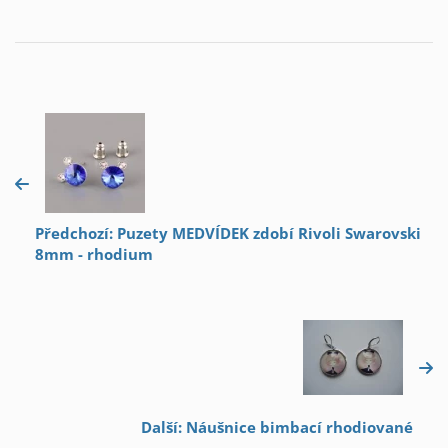
Předchozí: Puzety MEDVÍDEK zdobí Rivoli Swarovski
8mm - rhodium
Další: Náušnice bimbací rhodiované