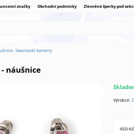
uncovní značky
Obchodní podmínky
Zlevněné šperky pod sekc
ušnice -Swarovski kameny
 - náušnice
Sklad
Výrobce:
Z
450 K