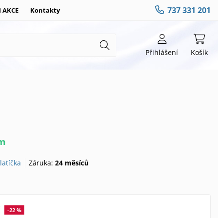
737 331 201
í AKCE
Kontakty
Přihlášení
Košík
em
latíčka
Záruka:
24 měsíců
č
-22 %