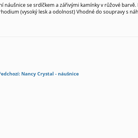
í náušnice se srdíčkem a zářivými kamínky v růžové barvě.
rhodium (vysoký lesk a odolnost) Vhodné do soupravy s ná
ředchozí: Nancy Crystal - náušnice