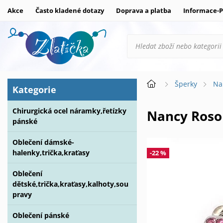
Akce
Často kladené dotazy
Doprava a platba
Informace-P
Šperky
Na
Kategorie
Chirurgická ocel náramky,řetízky
Nancy Roso
pánské
Oblečení dámské-
halenky,trička,kraťasy
-22 %
Oblečení
dětské,trička,kraťasy,kalhoty,sou
pravy
Oblečení pánské