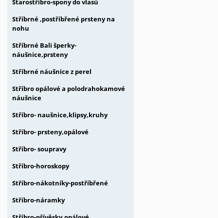
Starostříbro-spony do vlasů
Stříbrné ,postříbřené prsteny na
nohu
Stříbrné Bali šperky-
náušnice,prsteny
Stříbrné náušnice z perel
Stříbro opálové a polodrahokamové
náušnice
Stříbro- naušnice,klipsy,kruhy
Stříbro- prsteny,opálové
Stříbro- soupravy
Stříbro-horoskopy
Stříbro-nákotníky-postříbřené
Stříbro-náramky
Stříbro-přívěsky,opálové