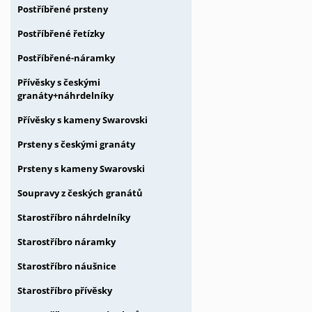
Postříbřené prsteny
Postříbřené řetízky
Postříbřené-náramky
Přívěsky s českými
granáty+náhrdelníky
Přívěsky s kameny Swarovski
Prsteny s českými granáty
Prsteny s kameny Swarovski
Soupravy z českých granátů
Starostříbro náhrdelníky
Starostříbro náramky
Starostříbro náušnice
Starostříbro přívěsky