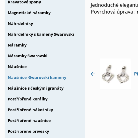
Kravatové spony
Jednoduché elegantn
Povrchová úprava : 
Magnetické náramky
Náhrdelníky
Náhrdelníky s kameny Swarovski
Náramky
Náramky Swarovski
Náušnice
P
Naušnice -Swarovski kameny
Náušnice s českými granáty
Postříbřené korálky
Postříbřené nákotníky
Postříbřené naušnice
Postříbřené přívěsky