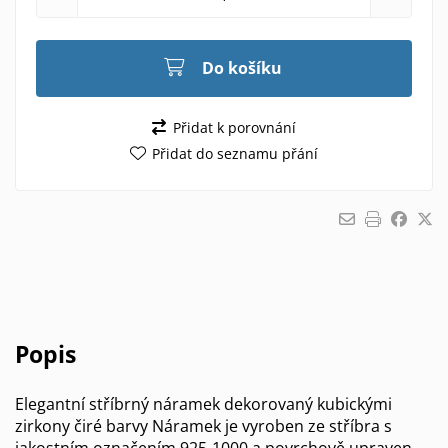
Do košíku
Přidat k porovnání
Přidat do seznamu přání
Popis
Elegantní stříbrný náramek dekorovaný kubickými
zirkony čiré barvy Náramek je vyroben ze stříbra s
jakostním označením 925-1000 a povrchově upraven