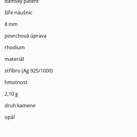
dámský patent
šíře náušnic
8 mm
povrchová úprava
rhodium
materiál
stříbro (Ag 925/1000)
hmotnost
2,10 g
druh kamene
opál