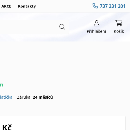
737 331 201
í AKCE
Kontakty
Přihlášení
Košík
em
latíčka
Záruka:
24 měsíců
 Kč