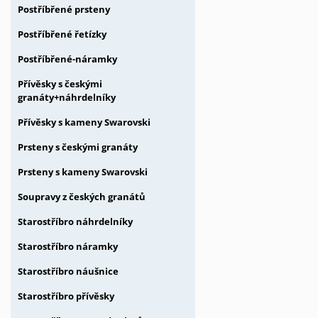
Postříbřené prsteny
Postříbřené řetízky
Postříbřené-náramky
Přívěsky s českými
granáty+náhrdelníky
Přívěsky s kameny Swarovski
Prsteny s českými granáty
Prsteny s kameny Swarovski
Soupravy z českých granátů
Starostříbro náhrdelníky
Starostříbro náramky
Starostříbro náušnice
Starostříbro přívěsky