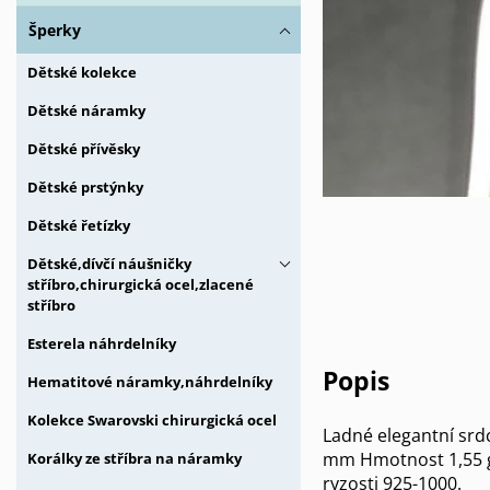
Šperky
Dětské kolekce
Dětské náramky
Dětské přívěsky
Dětské prstýnky
Dětské řetízky
Dětské,dívčí náušničky
stříbro,chirurgická ocel,zlacené
stříbro
Esterela náhrdelníky
Popis
Hematitové náramky,náhrdelníky
Kolekce Swarovski chirurgická ocel
Ladné elegantní srdc
mm Hmotnost 1,55 g 
Korálky ze stříbra na náramky
ryzosti 925-1000.