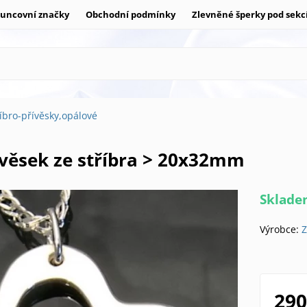
uncovní značky
Obchodní podmínky
Zlevněné šperky pod sekc
říbro-přívěsky,opálové
ívěsek ze stříbra > 20x32mm
Sklad
Výrobce:
Z
290