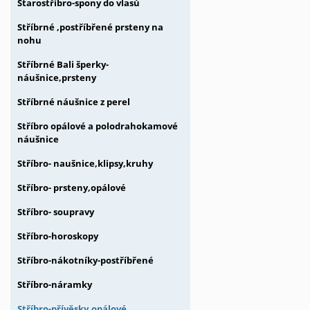
Starostříbro-spony do vlasů
Stříbrné ,postříbřené prsteny na
nohu
Stříbrné Bali šperky-
náušnice,prsteny
Stříbrné náušnice z perel
Stříbro opálové a polodrahokamové
náušnice
Stříbro- naušnice,klipsy,kruhy
Stříbro- prsteny,opálové
Stříbro- soupravy
Stříbro-horoskopy
Stříbro-nákotníky-postříbřené
Stříbro-náramky
Stříbro-přívěsky,opálové