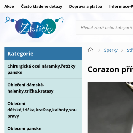
Akce
Často kladené dotazy
Doprava a platba
Informace-P
Šperky
St
Kategorie
Chirurgická ocel náramky,řetízky
Corazon př
pánské
Oblečení dámské-
halenky,trička,kraťasy
Oblečení
dětské,trička,kraťasy,kalhoty,sou
pravy
Oblečení pánské