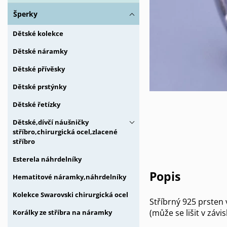
Šperky
Dětské kolekce
Dětské náramky
Dětské přívěsky
Dětské prstýnky
Dětské řetízky
Dětské,dívčí náušničky
stříbro,chirurgická ocel,zlacené
stříbro
Esterela náhrdelníky
Popis
Hematitové náramky,náhrdelníky
Kolekce Swarovski chirurgická ocel
Stříbrný 925 prsten
(může se lišit v záv
Korálky ze stříbra na náramky