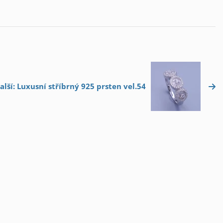
alší: Luxusní stříbrný 925 prsten vel.54