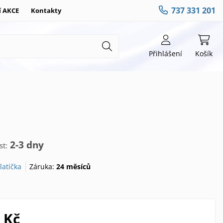
737 331 201
í AKCE
Kontakty
Přihlášení
Košík
2-3 dny
t:
latíčka
Záruka:
24 měsíců
 Kč