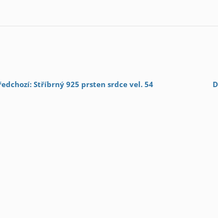
ředchozí: Stříbrný 925 prsten srdce vel. 54
D