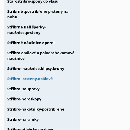
Starostříbro-spony do vlasů
Stříbrné ,postříbřené prsteny na
nohu
Stříbrné Bali šperky-
náušnice,prsteny
Stříbrné náušnice z perel
Stříbro opálové a polodrahokamové
náušnice
Stříbro- naušnice,klipsy,kruhy
Stříbro- prsteny,opálové
Stříbro- soupravy
Stříbro-horoskopy
Stříbro-nákotníky-postříbřené
Stříbro-náramky
Stříbro-přívěsky,opálové