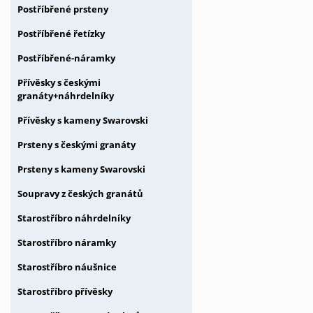
Postříbřené prsteny
Postříbřené řetízky
Postříbřené-náramky
Přívěsky s českými
granáty+náhrdelníky
Přívěsky s kameny Swarovski
Prsteny s českými granáty
Prsteny s kameny Swarovski
Soupravy z českých granátů
Starostříbro náhrdelníky
Starostříbro náramky
Starostříbro náušnice
Starostříbro přívěsky