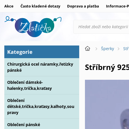
Akce
Často kladené dotazy
Doprava a platba
Informace-P
Šperky
St
Kategorie
Chirurgická ocel náramky,řetízky
Stříbrný 92
pánské
Oblečení dámské-
halenky,trička,kraťasy
Oblečení
dětské,trička,kraťasy,kalhoty,sou
pravy
Oblečení pánské