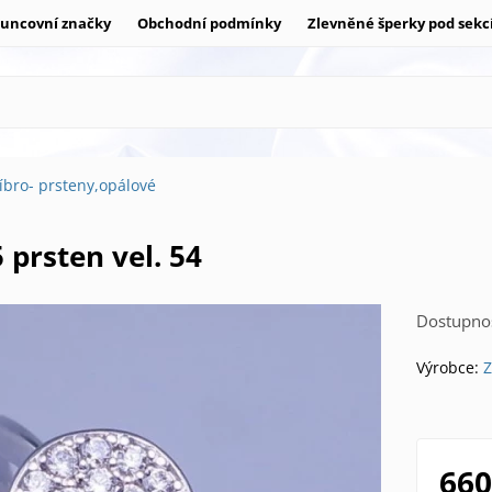
uncovní značky
Obchodní podmínky
Zlevněné šperky pod sekc
říbro- prsteny,opálové
5 prsten vel. 54
Dostupnos
Výrobce:
Z
660