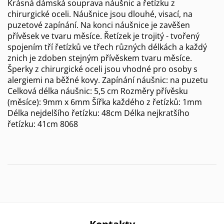
Krásná dámská souprava náušnic a řetízku z
chirurgické oceli. Náušnice jsou dlouhé, visací, na
puzetové zapínání. Na konci náušnice je zavěšen
přívěsek ve tvaru měsíce. Řetízek je trojitý - tvořený
spojením tří řetízků ve třech různých délkách a každý
znich je zdoben stejným přívěskem tvaru měsíce.
Šperky z chirurgické oceli jsou vhodné pro osoby s
alergiemi na běžné kovy. Zapínání náušnic: na puzetu
Celková délka náušnic: 5,5 cm Rozměry přívěsku
(měsíce): 9mm x 6mm Šířka každého z řetízků: 1mm
Délka nejdelšího řetízku: 48cm Délka nejkratšího
řetízku: 41cm 8068