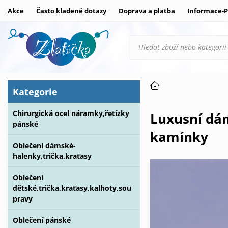
Akce
Často kladené dotazy
Doprava a platba
Informace-P
Kategorie
Chirurgická ocel náramky,řetízky
Luxusní dámské kroužkové náušnice z pozlacené chirurgické oceli zdobené
pánské
kamínky
Oblečení dámské-
halenky,trička,kraťasy
Oblečení
dětské,trička,kraťasy,kalhoty,sou
pravy
Oblečení pánské