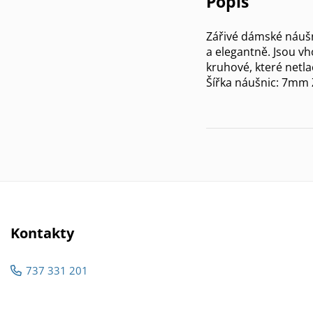
Popis
Zářivé dámské náušn
a elegantně. Jsou vh
kruhové, které netla
Šířka náušnic: 7mm 
Kontakty
737 331 201