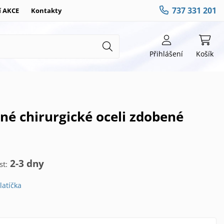
737 331 201
í AKCE
Kontakty
Přihlášení
Košík
2-3 dny
t:
latíčka