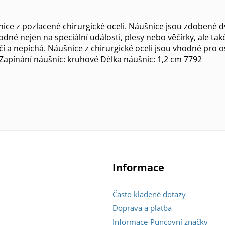
ice z pozlacené chirurgické oceli. Náušnice jsou zdobené d
odné nejen na speciální události, plesy nebo věčírky, ale t
čí a nepíchá. Náušnice z chirurgické oceli jsou vhodné pro 
Zapínání náušnic: kruhové Délka náušnic: 1,2 cm 7792
Informace
Často kladené dotazy
Doprava a platba
Informace-Puncovní značky