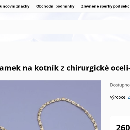
uncovní značky
Obchodní podmínky
Zlevněné šperky pod sekc
ramek na kotník z chirurgické oce
Dostupnos
Výrobce:
Z
260