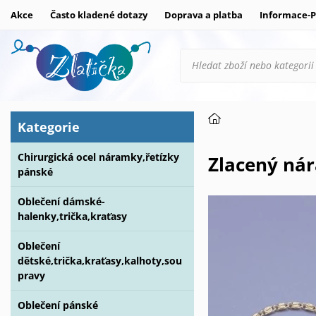
Akce
Často kladené dotazy
Doprava a platba
Informace-P
Kategorie
Chirurgická ocel náramky,řetízky
Zlacený ná
pánské
Oblečení dámské-
halenky,trička,kraťasy
Oblečení
dětské,trička,kraťasy,kalhoty,sou
pravy
Oblečení pánské