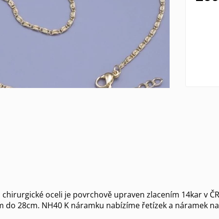
chirurgické oceli je povrchově upraven zlacením 14kar v ČR
m do 28cm. NH40 K náramku nabízíme řetízek a náramek na