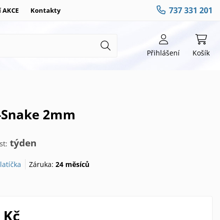
737 331 201
í AKCE
Kontakty
Přihlášení
Košík
li-Snake 2mm
týden
t:
latíčka
Záruka:
24 měsíců
 Kč