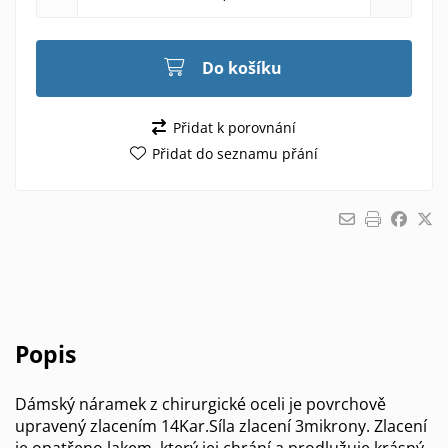
Do košíku
Přidat k porovnání
Přidat do seznamu přání
Popis
Dámský náramek z chirurgické oceli je povrchově
upravený zlacením 14Kar.Síla zlacení 3mikrony. Zlacení
je opatřeno lakem ,který jej chrání a prodlužuje krásný