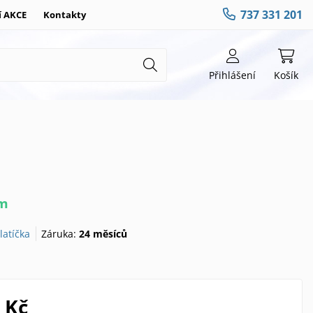
737 331 201
í AKCE
Kontakty
Přihlášení
Košík
em
latíčka
Záruka:
24 měsíců
 Kč