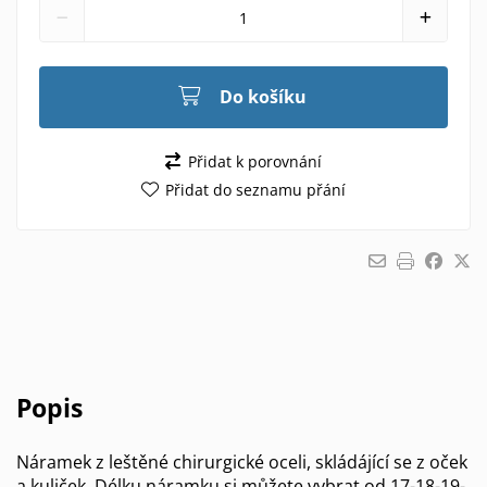
Do košíku
Přidat k porovnání
Přidat do seznamu přání
Popis
Náramek z leštěné chirurgické oceli, skládájící se z oček
a kuliček. Délku náramku si můžete vybrat od 17-18-19-