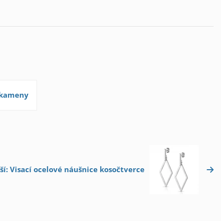
 kameny
ší: Visací ocelové náušnice kosočtverce