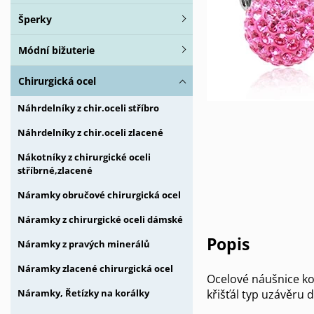
Šperky
Módní bižuterie
Chirurgická ocel
Náhrdelníky z chir.oceli stříbro
Náhrdelníky z chir.oceli zlacené
Nákotníky z chirurgické oceli
stříbrné,zlacené
Náramky obručové chirurgická ocel
Náramky z chirurgické oceli dámské
Popis
Náramky z pravých minerálů
Náramky zlacené chirurgická ocel
Ocelové náušnice ko
křišťál typ uzávěru
Náramky, Řetízky na korálky