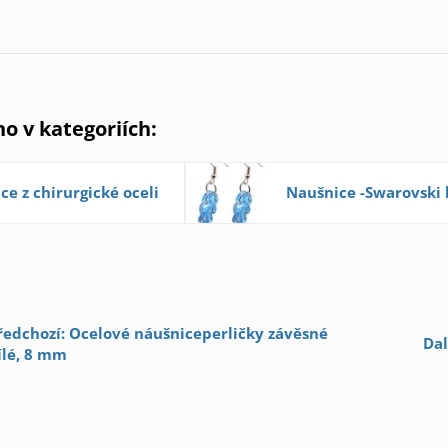
no v kategoriích:
ce z chirurgické oceli
Naušnice -Swarovski
ředchozí: Ocelové náušniceperličky závěsné
Dal
ílé, 8 mm