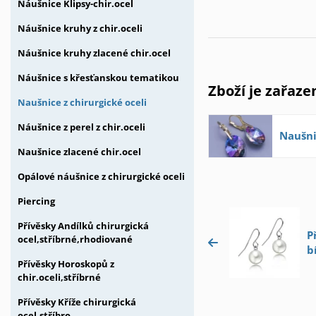
Náušnice Klipsy-chir.ocel
Náušnice kruhy z chir.oceli
Náušnice kruhy zlacené chir.ocel
Náušnice s křesťanskou tematikou
Zboží je zařaze
Naušnice z chirurgické oceli
Náušnice z perel z chir.oceli
Naušni
Naušnice zlacené chir.ocel
Opálové náušnice z chirurgické oceli
Piercing
Přívěsky Andílků chirurgická
P
ocel,stříbrné,rhodiované
b
Přívěsky Horoskopů z
chir.oceli,stříbrné
Přívěsky Kříže chirurgická
ocel,stříbro