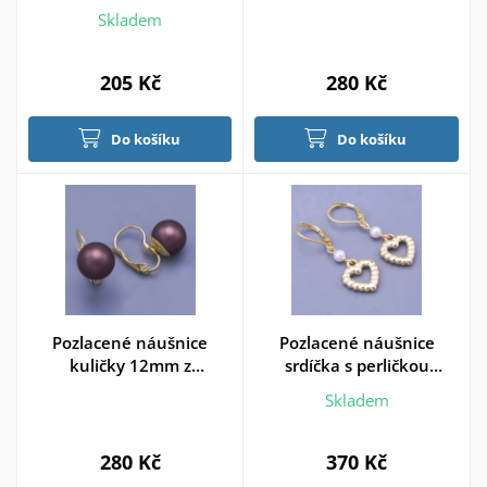
chirurgické oceli
Skladem
Swarovski elements >
varianta Světle hnědá
205 Kč
280 Kč
Do košíku
Do košíku
Pozlacené náušnice
Pozlacené náušnice
kuličky 12mm z
srdíčka s perličkou
chirurgické oceli
Swarovski
Skladem
Swarovski elements >
varianta Tmavě hnědá
280 Kč
370 Kč