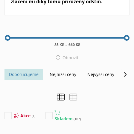
zlacení mí díky tomu přirozený odstín.
85 Kč
-
660 Kč
Obnovit
Doporučujeme
Nejnižší ceny
Nejvyšší ceny
Abe
Akce
(1)
Skladem
(107)