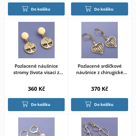
Do košíku
Do košíku
Pozlacené náušnice
Pozlacené srdíčkové
stromy života visací z
náušnice z chirugické
chirurgické oceli
oceli
360 Kč
370 Kč
Do košíku
Do košíku