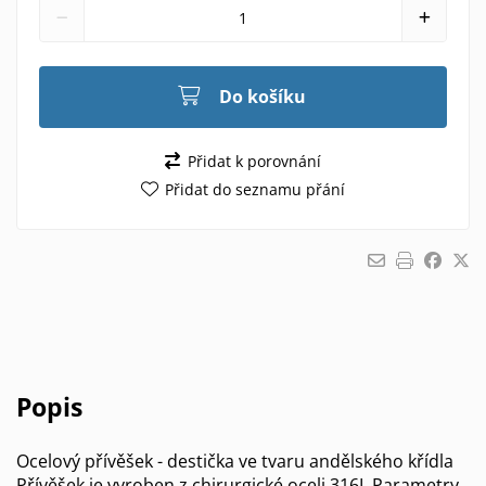
Do košíku
Přidat k porovnání
Přidat do seznamu přání
Popis
Ocelový přívěšek - destička ve tvaru andělského křídla
Přívěšek je vyroben z chirurgické oceli 316L Parametry