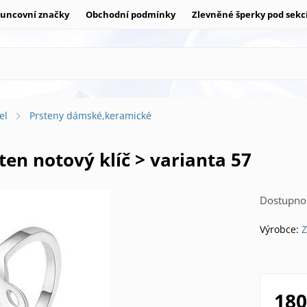
uncovní značky
Obchodní podmínky
Zlevněné šperky pod sekc
el
Prsteny dámské,keramické
sten notový klíč > varianta 57
Dostupnos
Výrobce:
Z
180