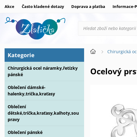
Akce
Často kladené dotazy
Doprava a platba
Informace-P
Chirurgická oc
Kategorie
Chirurgická ocel náramky,řetízky
Ocelový pr
pánské
Oblečení dámské-
halenky,trička,kraťasy
Oblečení
dětské,trička,kraťasy,kalhoty,sou
pravy
Oblečení pánské