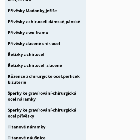
Přívěsky Madonky,Ježíše
Přívěsky z chir.oceli dámské,pánské
Přívěsky z wolframu
Přívěsky zlacené chir.ocel
Řetízky z chir.oceli
Řetízky z chir.oceli zlacené
Růžence z chirurgické ocel,perliček
bižuterie
Šperky ke gravírování-chirurgická
ocel náramky
Šperky ke gravírování-chirurgická
ocel přívěsky
Titanové náramky
Titanové náušnice