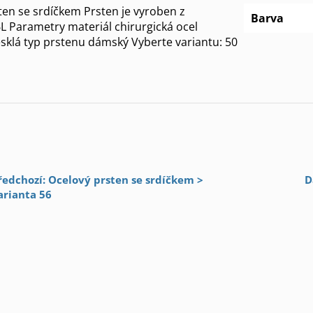
en se srdíčkem Prsten je vyroben z
Barva
6L Parametry materiál chirurgická ocel
sklá typ prstenu dámský Vyberte variantu: 50
ředchozí: Ocelový prsten se srdíčkem >
D
arianta 56