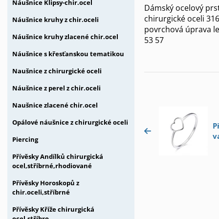
Náušnice Klipsy-chir.ocel
Dámský ocelový prst
chirurgické oceli 31
Náušnice kruhy z chir.oceli
povrchová úprava le
Náušnice kruhy zlacené chir.ocel
53 57
Náušnice s křesťanskou tematikou
Naušnice z chirurgické oceli
Náušnice z perel z chir.oceli
Naušnice zlacené chir.ocel
Opálové náušnice z chirurgické oceli
P
v
Piercing
Přívěsky Andílků chirurgická
ocel,stříbrné,rhodiované
Přívěsky Horoskopů z
chir.oceli,stříbrné
Přívěsky Kříže chirurgická
ocel,stříbro