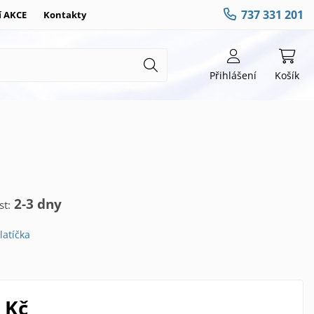
737 331 201
í AKCE
Kontakty
Přihlášení
Košík
2-3 dny
t:
latíčka
 Kč