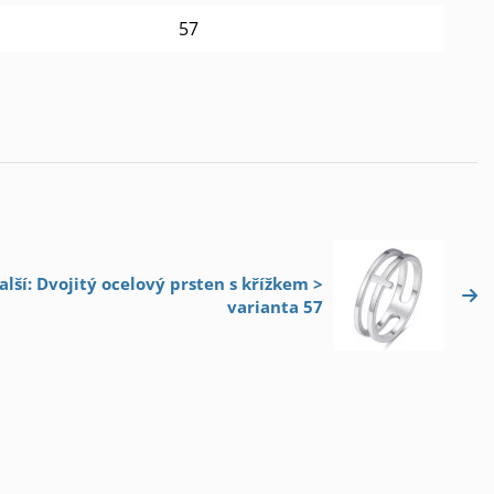
57
alší: Dvojitý ocelový prsten s křížkem >
varianta 57