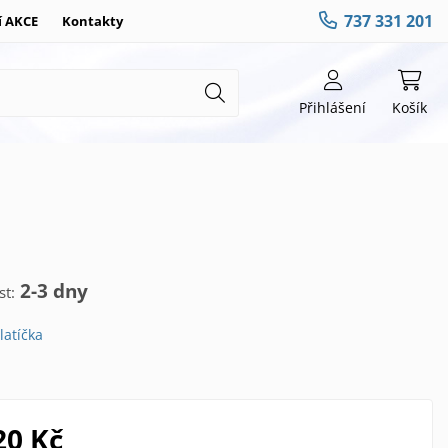
737 331 201
í AKCE
Kontakty
Přihlášení
Košík
2-3 dny
t:
latíčka
20 Kč