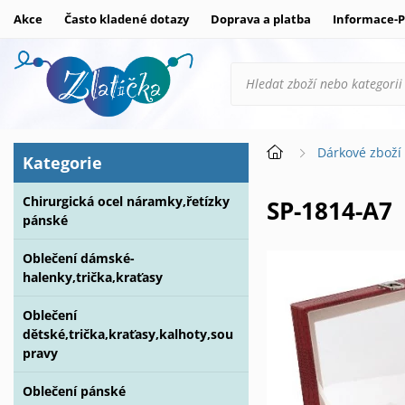
Akce
Často kladené dotazy
Doprava a platba
Informace-P
Dárkové zboží
Kategorie
Chirurgická ocel náramky,řetízky
SP-1814-A7
pánské
Oblečení dámské-
halenky,trička,kraťasy
Oblečení
dětské,trička,kraťasy,kalhoty,sou
pravy
Oblečení pánské