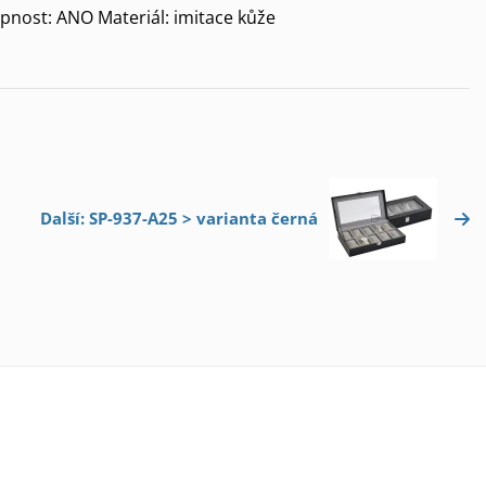
pnost: ANO Materiál: imitace kůže
Další: SP-937-A25 > varianta černá