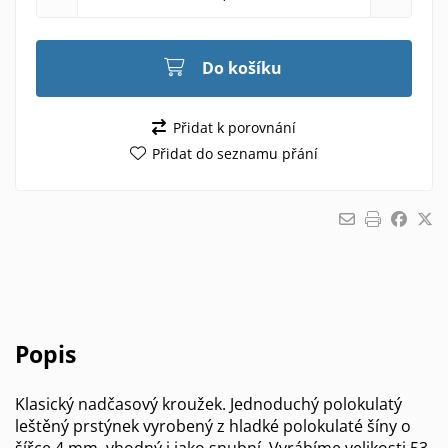
Do košíku
Přidat k porovnání
Přidat do seznamu přání
Popis
Klasický nadčasový kroužek. Jednoduchý polokulatý
leštěný prstýnek vyrobený z hladké polokulaté šíny o
šířce 4 mm, vhodný i jako snubní. Vyrábíme velikosti 53